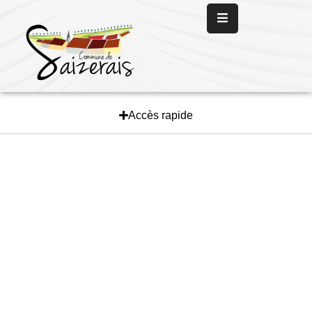
Panneau de gestion des cookies
Accueil
La
Mairie
Accès rapide
La
Vie
Communale
Les
Services
L’
Actualité
Nous