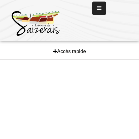
Panneau de gestion des cookies
Accueil
La
Mairie
Accès rapide
La
Vie
Communale
Les
Services
L’
Actualité
Nous