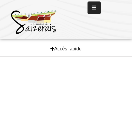
Panneau de gestion des cookies
Accueil
La
Mairie
Accès rapide
La
Vie
Communale
Les
Services
L’
Actualité
Nous