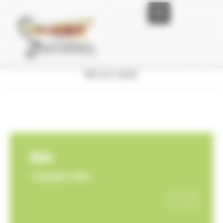
Panneau de gestion des cookies
Accueil
La
Accès rapide
Mairie
La
Vie
Communale
Les
Date
Services
7 décembre 2025
L’
Actualité
Nous