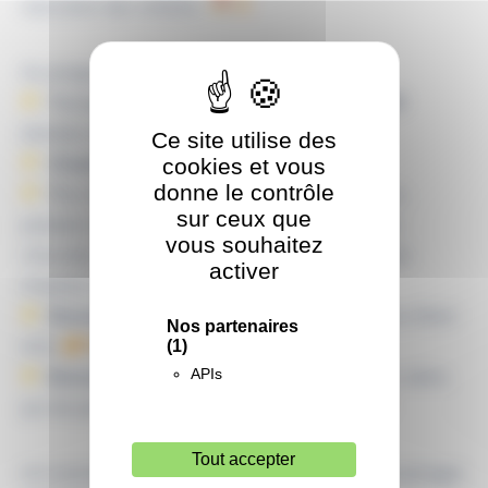
rencontre des enfants.
Au programme :
Passage du Saint Nicolas à
10h30
et
12h00
(bonbon offert
et animation de Noël)
Ce site utilise des
Chants de Noël
cookies et vous
donne le contrôle
Plus de
20 artisans lorrains
: bijoux, fleurs,
sur ceux que
produits du terroir, décorations, bougies, bière,
vous souhaitez
chocolat, miel, café, créations en bois… et bien
activer
d’autres surprises !
Restauration sur place
: bar à huîtres et/ou Mont
Nos partenaires
d’Or
(1)
APIs
Boissons chaudes et festives
: vin chaud, bière,
jus de pomme/cannelle, chocolat chaud
Tout accepter
Un moment convivial, gourmand et féerique à partager