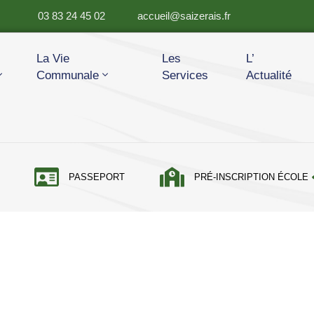
03 83 24 45 02
accueil@saizerais.fr
La Vie
Les
L’
Communale
Services
Actualité
PASSEPORT
PRÉ-INSCRIPTION ÉCOLE