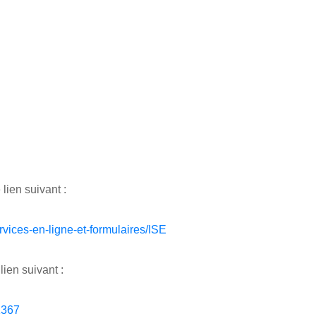
 lien suivant :
ervices-en-ligne-et-formulaires/ISE
lien suivant :
F1367