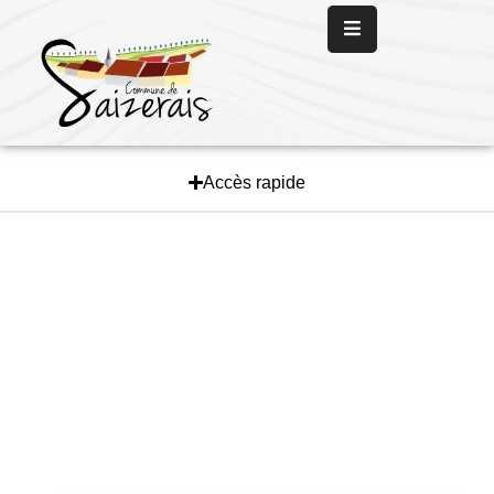
Panneau de gestion des cookies
Accueil
La
Mairie
Accès rapide
La
Vie
Communale
Les
Services
L’
Actualité
Nous