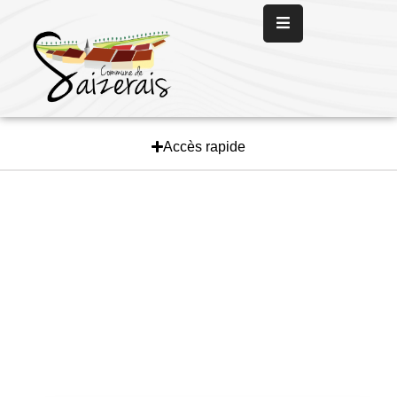
Panneau de gestion des cookies
Accueil
La
Mairie
Accès rapide
La
Vie
Communale
Les
Services
L’
Actualité
Nous