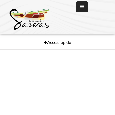
Panneau de gestion des cookies
Accueil
La
Mairie
Accès rapide
La
Vie
Communale
Les
Services
L’
Actualité
Nous