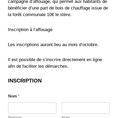
campagne d’affouage, qui permet aux habitants de
bénéficier d’une part de bois de chauffage issue de
la forêt communale 10€ le stère.
Inscription à l’affouage
Les inscriptions auront lieu au mois d’octobre.
Il est possible de s’inscrire directement en ligne
afin de faciliter les démarches.
INSCRIPTION
E
Nom
*
-
m
a
i
l
Prénom
Nom