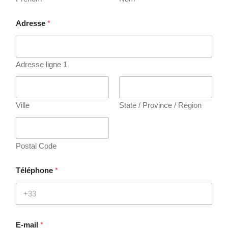
C
a
Adresse
*
p
t
c
h
Adresse ligne 1
a
A
d
r
e
Ville
State / Province / Region
s
s
e
Postal Code
Téléphone
*
E-mail
*